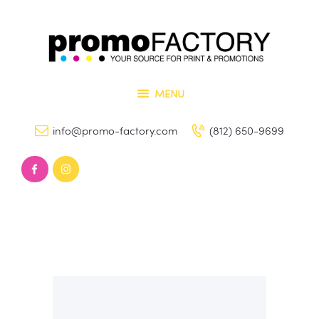
Home
Our Services
PROMO FACTORY
Contact Us
Printing and Promotional Items
MENU
info@promo-factory.com
(812) 650-9699