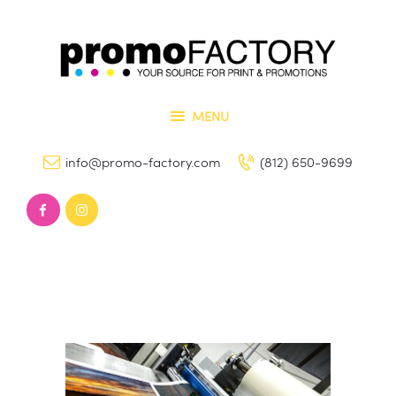
Home
Our Services
PROMO FACTORY
Contact Us
Printing and Promotional Items
MENU
info@promo-factory.com
(812) 650-9699