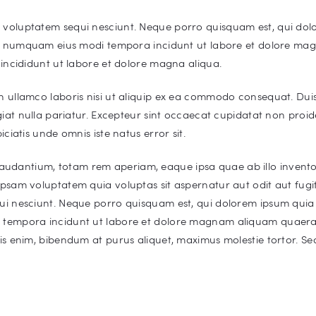
 voluptatem sequi nesciunt. Neque porro quisquam est, qui dolo
non numquam eius modi tempora incidunt ut labore et dolore ma
 incididunt ut labore et dolore magna aliqua.
n ullamco laboris nisi ut aliquip ex ea commodo consequat. Duis 
giat nulla pariatur. Excepteur sint occaecat cupidatat non proide
iciatis unde omnis iste natus error sit.
dantium, totam rem aperiam, eaque ipsa quae ab illo inventore
ipsam voluptatem quia voluptas sit aspernatur aut odit aut fug
ui nesciunt. Neque porro quisquam est, qui dolorem ipsum quia d
i tempora incidunt ut labore et dolore magnam aliquam quaer
s enim, bibendum at purus aliquet, maximus molestie tortor. Sed f