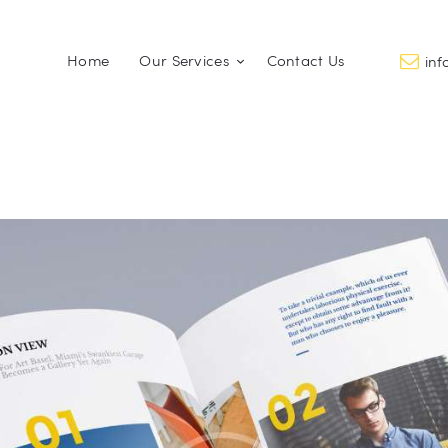
Home
Home
Our Services
Contact Us
in
Our Services
PROMO FACTORY
Printing and Promotional Items
Contact Us