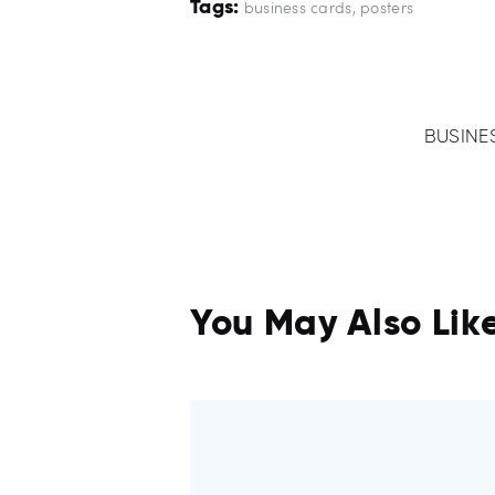
Tags:
business cards
,
posters
POST
BUSINE
NAVIGATI
You May Also Lik