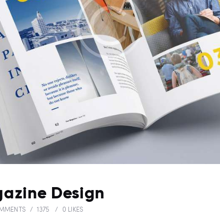
azine Design
MMENTS
1375
0
LIKES